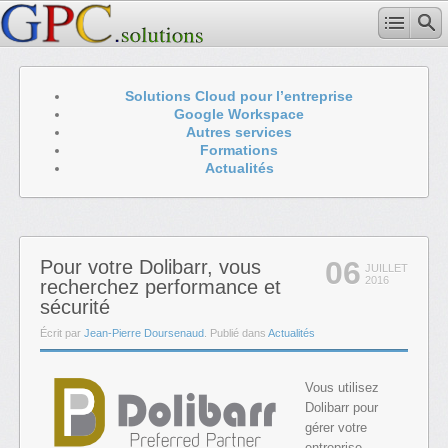
Solutions Cloud pour l’entreprise
Google Workspace
Autres services
Formations
Actualités
06
Pour votre Dolibarr, vous
JUILLET
2016
recherchez performance et
sécurité
Écrit par
Jean-Pierre Doursenaud
. Publié dans
Actualités
Vous utilisez
Dolibarr pour
gérer votre
entreprise.