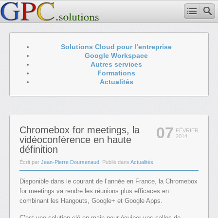
Solutions Cloud pour l’entreprise
Google Workspace
Autres services
Formations
Actualités
07
Chromebox for meetings, la
FÉVRIER
2014
vidéoconférence en haute
définition
Écrit par
Jean-Pierre Doursenaud
. Publié dans
Actualités
Disponible dans le courant de l’année en France, la Chromebox
for meetings va rendre les réunions plus efficaces en
combinant les Hangouts, Google+ et Google Apps.
C’est une solution clé en main pour équiper vos salles de